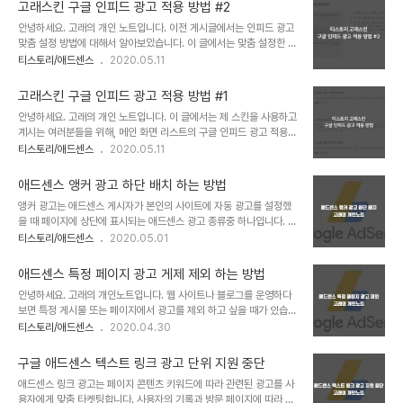
에 대한 몇가지 팁이 아닌 팁을 설명 해드리겠습니다. 애드센스 스크립
고래스킨 구글 인피드 광고 적용 방법 #2
트 삽입 관련 애드센스 광고 단위 생성후 코드를 발급받게 되면 위와
안녕하세요. 고래의 개인 노트입니다. 이전 게시글에서는 인피드 광고
같은 내용의 소스를 티스토리에 붙여넣게 됩니다. 이 과정에서 첫번째
맞춤 설정 방법에 대해서 알아보았습니다. 이 글에서는 맞춤 설정한 코
줄에 위치한 "adsbygoogle.js" 를 불러오는 코드는 단 한번만 사용
드를 가지고 고래 스킨에 적용시켜보도록 하겠습니다. 1. 스크립트 기
티스토리/애드센스
2020.05.11
해도 됩니다. 이 부분을 모르셨던 분들은 애드센스 코드 발급시 나오는
본 설정 var inFeed = 0; var inFeedAdSenseShow = 0; var
소스를 그대로 넣는일이 많아서 해당 스크립트가 다여섯개씩 중복으
inFeedAdSenseInsert = 3; var inFeedAdSense = ' ~ ~ ';
로 호출되곤 합니다. 위 이미지 처..
고래스킨 구글 인피드 광고 적용 방법 #1
위 소스 코드를 복사 후 메모장에 붙여 넣으시고, 발급 받은 인피드 광
안녕하세요. 고래의 개인 노트입니다. 이 글에서는 제 스킨을 사용하고
고의 스킨 편집 > 우측 상단에 위치한 HTML 편집을 클릭하여
계시는 여러분들을 위해, 메인 화면 리스트의 구글 인피드 광고 적용
HTML 코드를 입력하는 창으로 진입합니다. 여기서부터 대충 읽고 따
방법에 대해서 알려드리겠습니다. 한 가지, 알아두셔야 할 내용은 애드
티스토리/애드센스
2020.05.11
라 하시면 안 되니 잘 따라와 주시기 바랍니다. 위 이미지의 화살표 부
센스 광고는 입찰 경쟁이 이루어지기 때문에 광고주들마다 등록한 사
분을 주목합니다. 와 가 있습니다. 이 태그는 ..
이즈가 달라 위 썸네일처럼 인피드가 안 나올 수 있다는 사실 참조 바
애드센스 앵커 광고 하단 배치 하는 방법
랍니다. 이런경우 인피드 광고 설정에서 디스플레이를 제외하면됩니
앵커 광고는 애드센스 게시자가 본인의 사이트에 자동 광고를 설정했
다. 기존에 구글 애드센스에서 지원하는 페이지 스캔 기능을 통해 인피
을 때 페이지에 상단에 표시되는 애드센스 광고 종류중 하나입니다. 이
드 광고를 넣을 수 있었는데, 지금 무슨 문제인지 "내 페이지에서 피드
광고는 방문자가 모바일기기를 사용해서 웹 사이트를 열 었을때 표시
티스토리/애드센스
2020.05.01
를 찾지 못했습니다."라는 메시지가 표시되고 있습니다. 그런데, 이게
되며 모바일 사이즈로 축소된 데스크탑에서도 표시가 될 수 있습니다.
제 스킨에서만 그러는 줄 알았더니.. 스킨이 다른 블로그 5개 정도를
기본적으로 구글 애드센스 앵커 광고는 웹 사이트 페이지 상단에 노출
테스트해봤을 때 전부 못 찾았다는 ..
애드센스 특정 페이지 광고 게제 제외 하는 방법
되지만, 구글 고객센터에서 공식적으로 승인한 매게 변수를 사이트에
안녕하세요. 고래의 개인노트입니다. 웹 사이트나 블로그를 운영하다
추가하면 페이지 하단에 앵커 광고가 표시되도록 할 수 있습니다. 애드
보면 특정 게시물 또는 페이지에서 광고를 제외 하고 싶을 때가 있습니
센스 프로그램 정책을 위반할 염려 없이 할 수 있는 방법입니다. 구글
다. 예를 들어 소개 페이지, 개인 정보 취급 방침 페이지 등이 있겠는데
티스토리/애드센스
2020.04.30
은 애드센스 앵커 광고가 페이지 하단에 게제 되기를 원하는 게시자가
요. 애드센스에서는 특정 페이지의 자동 광고를 제외 하는 기능을 제공
있다는 것을 인식하고 매개 변수를 추가 했으나, 구글이 앵커 광고를
하고 있습니다. 애드센스 특정 페이지 광고 제외 방법 1. 애드센스에
테스트한 결과 페이지 상단에 위치 했을때 ..
구글 애드센스 텍스트 링크 광고 단위 지원 중단
접속하고, 광고 > 개요 순으로 페이지를 진입합니다. 2. 광고를 제외
애드센스 링크 광고는 페이지 콘텐츠 키워드에 따라 관련된 광고를 사
하고 싶은 본인 도메인 우측에 위치한 펜 모양의 아이콘을 클릭합니다.
용자에게 맞춤 타켓팅합니다. 사용자의 기록과 방문 페이지에 따라 광
3. 페이지 제외 영역 옆에 위치한 관리 기능을 클릭합니다. 4. 애드센