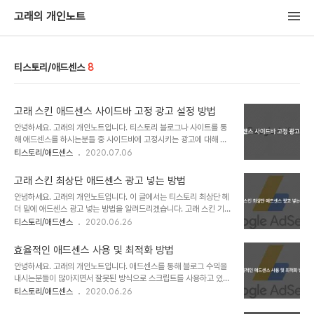
고래의 개인노트
티스토리/애드센스
8
고래 스킨 애드센스 사이드바 고정 광고 설정 방법
안녕하세요. 고래의 개인노트입니다. 티스토리 블로그나 사이트를 통
해 애드센스를 하시는분들 중 사이드바에 고정시키는 광고에 대해 한
번쯤 고민해보셨을 수 있습니다. 그 동안, 애드센스 사이드바 고정 광
티스토리/애드센스
2020.07.06
고는 승인된 사이트라는 전제하에만 사용할 수 있다는 이야기가 많았
고, 실제로 요 몇년간 애드센스 광고 게제위치 정책 "부자연스러운 방
고래 스킨 최상단 애드센스 광고 넣는 방법
식으로 광고에 대한 관심 유도"에 사이드바 고정시 정책에 위반된다는
안녕하세요. 고래의 개인노트입니다. 이 글에서는 티스토리 최상단 헤
내용이 포함되어 있었습니다. 하지만, 이 내용이 19 년도 언제부터인
더 밑에 애드센스 광고 넣는 방법을 알려드리겠습니다. 고래 스킨 기준
지 변경되어 사라지게 되면서, 작년 부터 사이드바에 애드센스를 고정
이니 참조하시기 바랍니다. 티스토리 고래 스킨 최상단 애드센스 광고
티스토리/애드센스
2020.06.26
시켜 사용하는 사이트들이 생겨나고 있는데요. 블로그 운영하시는분
넣는 방법 사용한 애드센스 광고 단위는 디스플레이입니다. 다른 단위
들 대부분 애드센스 사이드바 고정이 아직 정책 위반에 포함된다 알고
를 넣으셔도 됩니다. 먼저 애드센스 광고 단위 코드를 복사합니다. 티
있고 모 카페에서는 "고래 스킨 운영자 사이드바에 ..
효율적인 애드센스 사용 및 최적화 방법
스토리 스킨 편집에서 콘테이너 안에 삽입 티스토리 관리자 페이지에
안녕하세요. 고래의 개인노트입니다. 애드센스를 통해 블로그 수익을
서 스킨 편집창으로 이동합니다. "스킨 편집 > HTML" 코드 창에서
내시는분들이 많아지면서 잘못된 방식으로 스크립트를 사용하고 있는
아무대나 마우스 좌클릭 후 키보드의 "Ctrl + F" 를 입력합니다. 이어
분들이 많습니다. 아주 간단하지만 신경쓰지 않는다면 이는 블로그 속
티스토리/애드센스
2020.06.26
서 "container" 를 검색합니다. 태그를 찾으시면 됩니다. 이어서 복
도가 저하될 수 있는 요인이기도 합니다. 이 글에서는 애드센스 최적화
사한 애드센스 코드를 이미지 처럼 삽입하시면 됩니다.