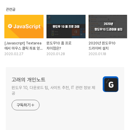
관련글
[Javascript] Textarea
윈도우10 홈 프로
2020년 윈도우10
에서 마우스 클릭 좌표 얻는
차이점은?
드라이버 설치
방법
2020.02.27
2020.01.28
2020.01.18
고래의 개인노트
윈도우 10, 다운로드 팁, 사이트 추천, IT 관련 정보 제
공
구독하기