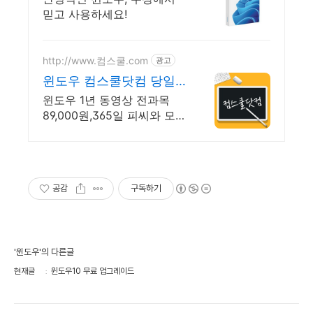
믿고 사용하세요!
http://www.컴스쿨.com
광고
윈도우 컴스쿨닷컴 당일
신청&결제시 기프티콘!
윈도우 1년 동영상 전과목
89,000원,365일 피씨와 모바
일 수강가능.
공감
구독하기
'윈도우'의 다른글
현재글
윈도우10 무료 업그레이드