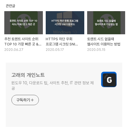
관련글
추천 토렌트 사이트 순위
HTTPS 차단 우회
토렌트 시드 없을때
TOP 10 가장 빠른 곳 &
프로그램 시크릿 SNI
웹사이트 이용하는 방법
고소 피하는 방법
다운로드 및 설치
2020.06.27
2020.05.17
2020.05.15
고래의 개인노트
윈도우 10, 다운로드 팁, 사이트 추천, IT 관련 정보 제
공
구독하기