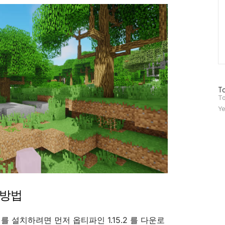
방
To
문
To
자
Ye
수
 방법
 를 설치하려면 먼저 옵티파인 1.15.2 를 다운로