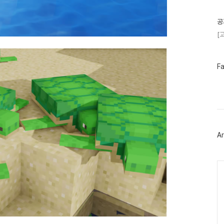
글
공
[
페
F
이
스
북
트
위
터
플
러
Ar
그
인
Ca