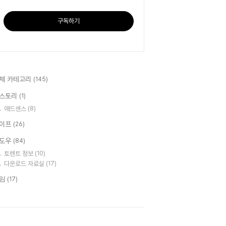
구독하기
체 카테고리
(145)
스토리
(1)
애드센스
(8)
이프
(26)
도우
(84)
토렌트 정보
(10)
다운로드 자료실
(17)
임
(17)