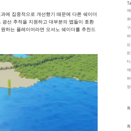
T
애
효과에 집중적으로 개선했기 때문에 다른 쉐이더
휴
. 광선 추적을 지원하고 대부분의 맵들이 호환
구
를 원하는 플레이어라면 오셔노 쉐이더를 추천드
파
심
윈
티
애
파
정
최
최
근
글
과
인
최
기