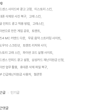
ag
드센스 사이드바 광고 고정,
티스토리 스킨,
대폰 삭제된 사진 복구,
고래 스킨,
글 인피드 광고 적용 방법,
고래스킨,
이썬으로 만든 게임 공유,
토렌트,
즈4 MC 커맨드 다운,
무료 음악 스트리밍 사이트,
도우10 스크린샷,
토렌트 리처와 시더,
스토리 고래 스킨,
파이썬 코드 실행 사이트,
드센스 인피드 광고 설정,
삼성카드 재난지원금 신청,
이썬 업무 활용,
휴대폰 삭제 파일 복구,
부 긴급재난지원금 사용처,
혐관뜻,
근글
인기글
근댓글