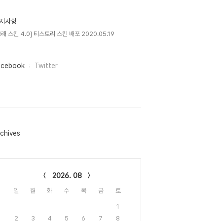
지사항
고래 스킨 4.0] 티스토리 스킨 배포 2020.05.19
acebook
Twitter
chives
lendar
2026. 08
일
월
화
수
목
금
토
1
2
3
4
5
6
7
8