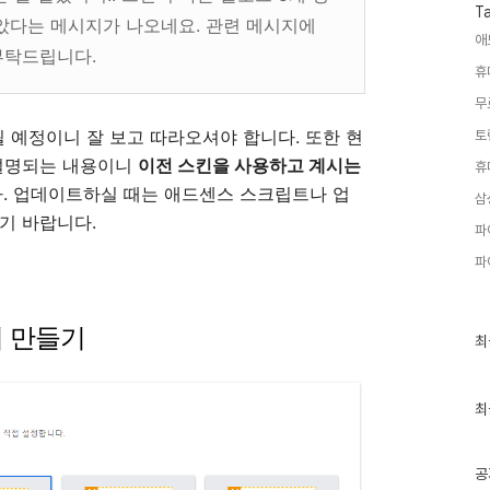
T
았다는 메시지가 나오네요. 관련 메시지에
애
부탁드립니다.
휴
무
예정이니 잘 보고 따라오셔야 합니다. 또한 현
토
 설명되는 내용이니
이전 스킨을 사용하고 계시는
휴
. 업데이트하실 때는 애드센스 스크립트나 업
삼
기 바랍니다.
파
파
위 만들기
최
최
근
글
과
인
최
기
글
공