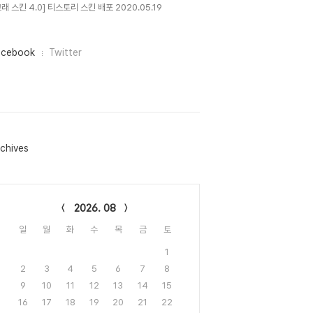
고래 스킨 4.0] 티스토리 스킨 배포 2020.05.19
acebook
Twitter
chives
lendar
2026. 08
일
월
화
수
목
금
토
1
2
3
4
5
6
7
8
9
10
11
12
13
14
15
16
17
18
19
20
21
22