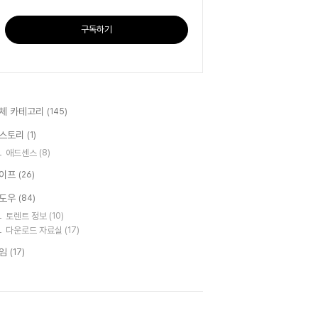
구독하기
체 카테고리
(145)
스토리
(1)
애드센스
(8)
이프
(26)
도우
(84)
토렌트 정보
(10)
다운로드 자료실
(17)
임
(17)