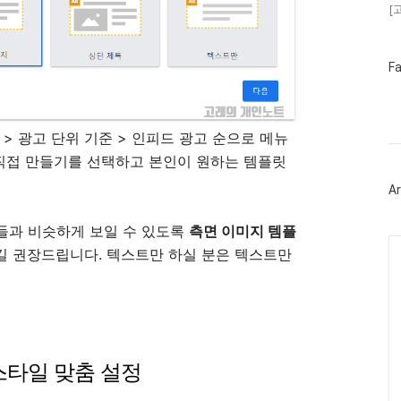
[
페
F
이
스
북
트
요 > 광고 단위 기준 > 인피드 광고 순으로 메뉴
위
터
 직접 만들기를 선택하고 본인이 원하는 템플릿
플
러
Ar
그
인
들과 비슷하게 보일 수 있도록
측면 이미지 템플
Ca
길 권장드립니다. 텍스트만 하실 분은 텍스트만
스타일 맞춤 설정