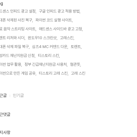
ag
드센스 인피드 광고 설정,
구글 인피드 광고 적용 방법,
대폰 삭제된 사진 복구,
파이썬 코드 실행 사이트,
료 음악 스트리밍 사이트,
애드센스 사이드바 광고 고정,
렌트 리처와 시더,
윈도우10 스크린샷,
고래스킨,
대폰 삭제 파일 복구,
심즈4 MC 커맨드 다운,
토렌트,
성카드 재난지원금 신청,
티스토리 스킨,
이썬 업무 활용,
정부 긴급재난지원금 사용처,
혐관뜻,
이썬으로 만든 게임 공유,
티스토리 고래 스킨,
고래 스킨,
근글
인기글
근댓글
지사항