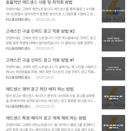
를 넣으셔도 됩니다. 먼저 애드센스 광고 단위 코드를 복사합니다. 티
있고 모 카페에서는 "고래 스킨 운영자 사이드바에 ..
효율적인 애드센스 사용 및 최적화 방법
스토리 스킨 편집에서 콘테이너 안에 삽입 티스토리 관리자 페이지에
안녕하세요. 고래의 개인노트입니다. 애드센스를 통해 블로그 수익을
서 스킨 편집창으로 이동합니다. "스킨 편집 > HTML" 코드 창에서
내시는분들이 많아지면서 잘못된 방식으로 스크립트를 사용하고 있는
아무대나 마우스 좌클릭 후 키보드의 "Ctrl + F" 를 입력합니다. 이어
분들이 많습니다. 아주 간단하지만 신경쓰지 않는다면 이는 블로그 속
티스토리/애드센스
2020.06.26
서 "container" 를 검색합니다. 태그를 찾으시면 됩니다. 이어서 복
도가 저하될 수 있는 요인이기도 합니다. 이 글에서는 애드센스 최적화
사한 애드센스 코드를 이미지 처럼 삽입하시면 됩니다.
에 대한 몇가지 팁이 아닌 팁을 설명 해드리겠습니다. 애드센스 스크립
고래스킨 구글 인피드 광고 적용 방법 #2
트 삽입 관련 애드센스 광고 단위 생성후 코드를 발급받게 되면 위와
안녕하세요. 고래의 개인 노트입니다. 이전 게시글에서는 인피드 광고
같은 내용의 소스를 티스토리에 붙여넣게 됩니다. 이 과정에서 첫번째
맞춤 설정 방법에 대해서 알아보았습니다. 이 글에서는 맞춤 설정한 코
줄에 위치한 "adsbygoogle.js" 를 불러오는 코드는 단 한번만 사용
드를 가지고 고래 스킨에 적용시켜보도록 하겠습니다. 1. 스크립트 기
티스토리/애드센스
2020.05.11
해도 됩니다. 이 부분을 모르셨던 분들은 애드센스 코드 발급시 나오는
본 설정 var inFeed = 0; var inFeedAdSenseShow = 0; var
소스를 그대로 넣는일이 많아서 해당 스크립트가 다여섯개씩 중복으
inFeedAdSenseInsert = 3; var inFeedAdSense = ' ~ ~ ';
로 호출되곤 합니다. 위 이미지 처..
고래스킨 구글 인피드 광고 적용 방법 #1
위 소스 코드를 복사 후 메모장에 붙여 넣으시고, 발급 받은 인피드 광
안녕하세요. 고래의 개인 노트입니다. 이 글에서는 제 스킨을 사용하고
고의 스킨 편집 > 우측 상단에 위치한 HTML 편집을 클릭하여
계시는 여러분들을 위해, 메인 화면 리스트의 구글 인피드 광고 적용
HTML 코드를 입력하는 창으로 진입합니다. 여기서부터 대충 읽고 따
방법에 대해서 알려드리겠습니다. 한 가지, 알아두셔야 할 내용은 애드
티스토리/애드센스
2020.05.11
라 하시면 안 되니 잘 따라와 주시기 바랍니다. 위 이미지의 화살표 부
센스 광고는 입찰 경쟁이 이루어지기 때문에 광고주들마다 등록한 사
분을 주목합니다. 와 가 있습니다. 이 태그는 ..
이즈가 달라 위 썸네일처럼 인피드가 안 나올 수 있다는 사실 참조 바
애드센스 앵커 광고 하단 배치 하는 방법
랍니다. 이런경우 인피드 광고 설정에서 디스플레이를 제외하면됩니
앵커 광고는 애드센스 게시자가 본인의 사이트에 자동 광고를 설정했
다. 기존에 구글 애드센스에서 지원하는 페이지 스캔 기능을 통해 인피
을 때 페이지에 상단에 표시되는 애드센스 광고 종류중 하나입니다. 이
드 광고를 넣을 수 있었는데, 지금 무슨 문제인지 "내 페이지에서 피드
광고는 방문자가 모바일기기를 사용해서 웹 사이트를 열 었을때 표시
티스토리/애드센스
2020.05.01
를 찾지 못했습니다."라는 메시지가 표시되고 있습니다. 그런데, 이게
되며 모바일 사이즈로 축소된 데스크탑에서도 표시가 될 수 있습니다.
제 스킨에서만 그러는 줄 알았더니.. 스킨이 다른 블로그 5개 정도를
기본적으로 구글 애드센스 앵커 광고는 웹 사이트 페이지 상단에 노출
테스트해봤을 때 전부 못 찾았다는 ..
애드센스 특정 페이지 광고 게제 제외 하는 방법
되지만, 구글 고객센터에서 공식적으로 승인한 매게 변수를 사이트에
안녕하세요. 고래의 개인노트입니다. 웹 사이트나 블로그를 운영하다
추가하면 페이지 하단에 앵커 광고가 표시되도록 할 수 있습니다. 애드
보면 특정 게시물 또는 페이지에서 광고를 제외 하고 싶을 때가 있습니
센스 프로그램 정책을 위반할 염려 없이 할 수 있는 방법입니다. 구글