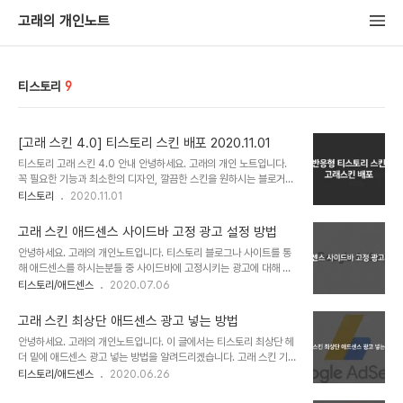
고래의 개인노트
티스토리
9
[고래 스킨 4.0] 티스토리 스킨 배포 2020.11.01
티스토리 고래 스킨 4.0 안내 안녕하세요. 고래의 개인 노트입니다.
꼭 필요한 기능과 최소한의 디자인, 깔끔한 스킨을 원하시는 블로거분
들을 위해 티스토리 반응형 스킨 고래 스킨을 배포합니다. 고래 스킨은
티스토리
2020.11.01
검색 엔진이 원활하게 수집할 수 있도록 태그 사용, HTML, CSS 코
드, 폰트 사이즈 등이 최적화되어 있습니다. 따라서, 본인이 게시글을
고래 스킨 애드센스 사이드바 고정 광고 설정 방법
작성하실 때 올바른 SEO 글쓰기 기준에 맞춰 작성하시면 다른 티스토
안녕하세요. 고래의 개인노트입니다. 티스토리 블로그나 사이트를 통
리 스킨보다 검색 포털 상위에 노출될 가능성이 있습니다. 블로그 디자
해 애드센스를 하시는분들 중 사이드바에 고정시키는 광고에 대해 한
인 관련, 추가 기능 요청 문의는 댓글 작성해주시면 업데이트 시 반영
번쯤 고민해보셨을 수 있습니다. 그 동안, 애드센스 사이드바 고정 광
티스토리/애드센스
2020.07.06
하여 수정 및 배포하도록 하겠습니다. 스킨 편집에 대한 댓글은 답변드
고는 승인된 사이트라는 전제하에만 사용할 수 있다는 이야기가 많았
리지 않습니다. 스킨의 원래 속도와 디자인을 보시려면 데모 블로그를
고, 실제로 요 몇년간 애드센스 광고 게제위치 정책 "부자연스러운 방
참조하세요. 제 블로그는 ..
고래 스킨 최상단 애드센스 광고 넣는 방법
식으로 광고에 대한 관심 유도"에 사이드바 고정시 정책에 위반된다는
안녕하세요. 고래의 개인노트입니다. 이 글에서는 티스토리 최상단 헤
내용이 포함되어 있었습니다. 하지만, 이 내용이 19 년도 언제부터인
더 밑에 애드센스 광고 넣는 방법을 알려드리겠습니다. 고래 스킨 기준
지 변경되어 사라지게 되면서, 작년 부터 사이드바에 애드센스를 고정
이니 참조하시기 바랍니다. 티스토리 고래 스킨 최상단 애드센스 광고
티스토리/애드센스
2020.06.26
시켜 사용하는 사이트들이 생겨나고 있는데요. 블로그 운영하시는분
넣는 방법 사용한 애드센스 광고 단위는 디스플레이입니다. 다른 단위
들 대부분 애드센스 사이드바 고정이 아직 정책 위반에 포함된다 알고