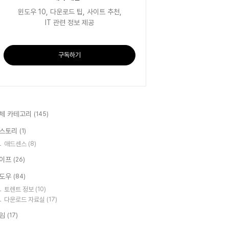
윈도우 10, 다운로드 팁, 사이트 추천,
IT 관련 정보 제공
구독하기
체 카테고리
(145)
스토리
(1)
애드센스
(8)
이프
(26)
도우
(84)
토렌트 정보
(10)
다운로드 자료실
(17)
임
(17)