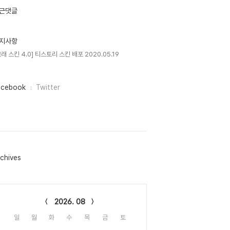
근댓글
지사항
고래 스킨 4.0] 티스토리 스킨 배포 2020.05.19
acebook
Twitter
chives
lendar
2026. 08
일
월
화
수
목
금
토