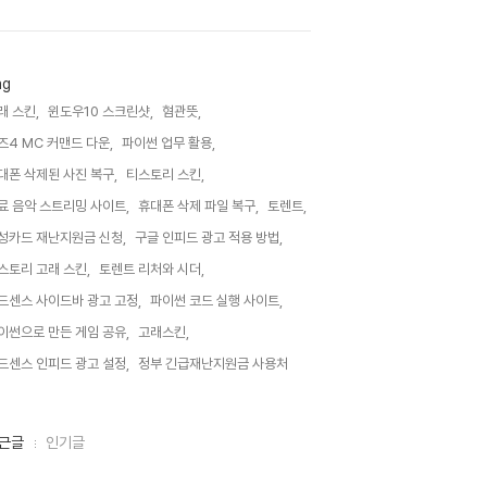
ag
래 스킨,
윈도우10 스크린샷,
혐관뜻,
즈4 MC 커맨드 다운,
파이썬 업무 활용,
대폰 삭제된 사진 복구,
티스토리 스킨,
료 음악 스트리밍 사이트,
휴대폰 삭제 파일 복구,
토렌트,
성카드 재난지원금 신청,
구글 인피드 광고 적용 방법,
스토리 고래 스킨,
토렌트 리처와 시더,
드센스 사이드바 광고 고정,
파이썬 코드 실행 사이트,
이썬으로 만든 게임 공유,
고래스킨,
드센스 인피드 광고 설정,
정부 긴급재난지원금 사용처,
근글
인기글