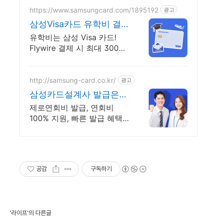
https://www.samsungcard.com/1895192
광고
삼성Visa카드 유학비 결
제할 땐
유학비는 삼성 Visa 카드!
Flywire 결제 시 최대 300만
원 상품권 혜택
http://samsung-card.co.kr/
광고
삼성카드설계사 발급은
여기!
제로연회비 발급, 연회비
100% 지원, 빠른 발급 혜택
빵빵! 카톡 CARD99
공감
구독하기
'라이프'의 다른글