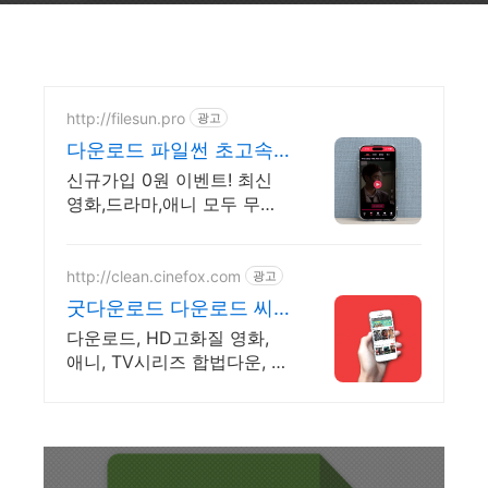
http://filesun.pro
광고
다운로드 파일썬 초고속,
4K 실시간 보기!
신규가입 0원 이벤트! 최신
영화,드라마,애니 모두 무료!
4K 스트리밍
http://clean.cinefox.com
광고
굿다운로드 다운로드 씨
네폭스
다운로드, HD고화질 영화,
애니, TV시리즈 합법다운, 스
마트폰 감상.