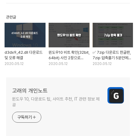
관련글
d3dx9_42.dll 다운로드
윈도우10 비트 확인(32bit,
✅ 7zip 다운로드 한글판,
및 오류 해결
64bit) 사진 2장으로
7zip 압축풀기 5분안에
설명한다.
클리어
2020.05.12
2020.05.12
2020.05.12
고래의 개인노트
윈도우 10, 다운로드 팁, 사이트 추천, IT 관련 정보 제
공
구독하기