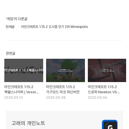
'게임'의 다른글
현재글
마인크래프트 1.15.2 도시맵 인기 2위 Mineopolis
관련글
마인크래프트 1.15.2
마인크래프트 1.15.2
마인크래프트 1.15.2
복쉘스나이퍼 ( Voxel
가구모드 마코 최신버전
드로퍼 Newton VS
Sniper ) 최신
Darwin
2020.05.13
2020.05.08
2020.05.06
고래의 개인노트