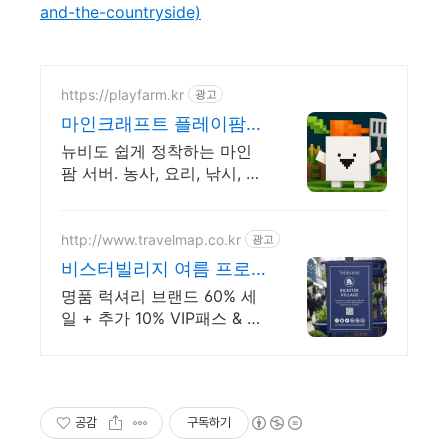
and-the-countryside)
https://playfarm.kr
광고
마인크래프트 플레이팜
서버
뉴비도 쉽게 정착하는 마인
팜 서버. 농사, 요리, 낚시, 채
광 지금 시작하세요!
http://www.travelmap.co.kr
광고
비스터빌리지 여름 프로
모션 VIP 패스 10% 할인
명품 럭셔리 브랜드 60% 세
쿠폰
일 + 추가 10% VIP패스 & 핸
즈프리 쇼핑 제공 트래블맵 x
비스터빌리지 여름 프로모션
추가 10% 할인 혜택 제공
공감
구독하기