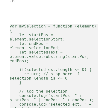
다.
var mySelection = function (element) 
{

    let startPos = 
element.selectionStart;

    let endPos = 
element.selectionEnd;

    let selectedText = 
element.value.substring(startPos, 
endPos);

    if(selectedText.length <= 0) {

      return; // stop here if 
selection length is <= 0

    }

    // log the selection

    console.log("startPos: " + 
startPos, " | endPos: " + endPos );

    console.log("selectedText: " +  