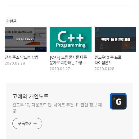
관련글
단축 주소 만드는 방법
[C++] 모든 문자를 다른
윈도우10 홈 프로
문자로 치환하는 가장
차이점은?
2020.02.28
효과적인 방법
2020.02.27
2020.01.28
고래의 개인노트
윈도우 10, 다운로드 팁, 사이트 추천, IT 관련 정보 제
공
구독하기