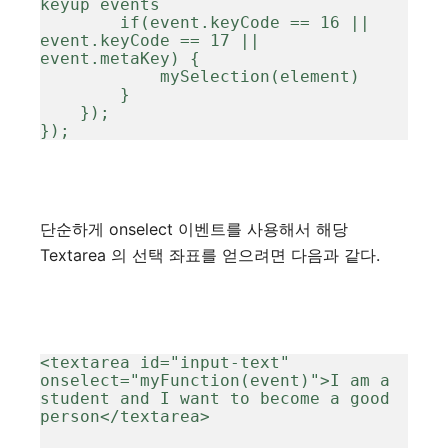
keyup events

        if(event.keyCode == 16 || 
event.keyCode == 17 || 
event.metaKey) {

            mySelection(element)

        }

    });

});
단순하게 onselect 이벤트를 사용해서 해당
Textarea 의 선택 좌표를 얻으려면 다음과 같다.
<textarea id="input-text" 
onselect="myFunction(event)">I am a 
student and I want to become a good 
person</textarea>
