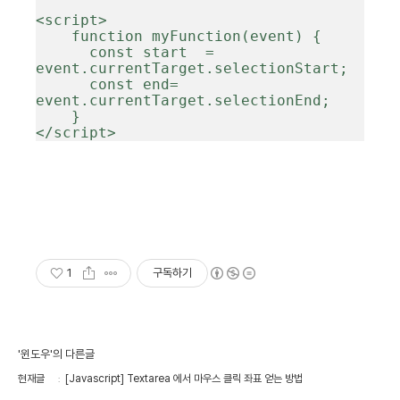
<script>

    function myFunction(event) {

      const start  = 
event.currentTarget.selectionStart;

      const end= 
event.currentTarget.selectionEnd;

    }

</script>
1
구독하기
'윈도우'의 다른글
현재글
[Javascript] Textarea 에서 마우스 클릭 좌표 얻는 방법