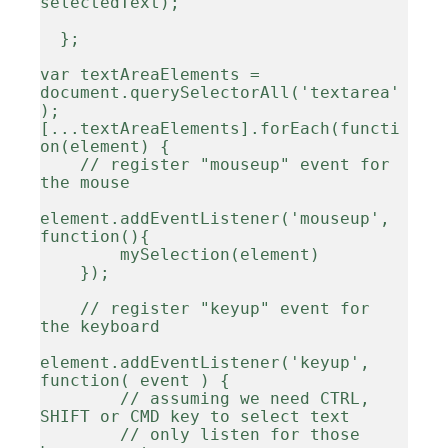
selectedText);

  };

var textAreaElements = 
document.querySelectorAll('textarea'
);

[...textAreaElements].forEach(functi
on(element) {

    // register "mouseup" event for 
the mouse

element.addEventListener('mouseup', 
function(){

        mySelection(element)

    });

    // register "keyup" event for 
the keyboard

element.addEventListener('keyup', 
function( event ) {

        // assuming we need CTRL, 
SHIFT or CMD key to select text

        // only listen for those 